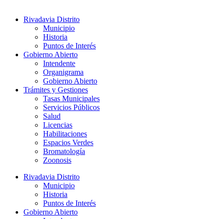
Rivadavia Distrito
Municipio
Historia
Puntos de Interés
Gobierno Abierto
Intendente
Organigrama
Gobierno Abierto
Trámites y Gestiones
Tasas Municipales
Servicios Públicos
Salud
Licencias
Habilitaciones
Espacios Verdes
Bromatología
Zoonosis
Rivadavia Distrito
Municipio
Historia
Puntos de Interés
Gobierno Abierto