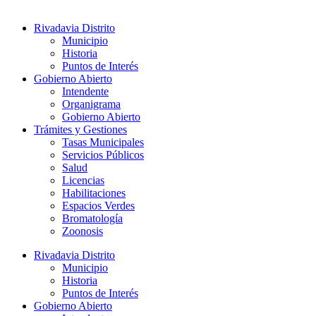
Rivadavia Distrito
Municipio
Historia
Puntos de Interés
Gobierno Abierto
Intendente
Organigrama
Gobierno Abierto
Trámites y Gestiones
Tasas Municipales
Servicios Públicos
Salud
Licencias
Habilitaciones
Espacios Verdes
Bromatología
Zoonosis
Rivadavia Distrito
Municipio
Historia
Puntos de Interés
Gobierno Abierto